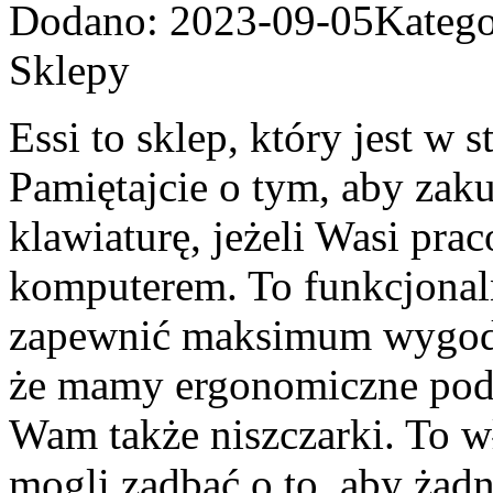
Dodano: 2023-09-05
Katego
Sklepy
Essi to sklep, który jest w 
Pamiętajcie o tym, aby zak
klawiaturę, jeżeli Wasi pra
komputerem. To funkcjonaln
zapewnić maksimum wygody,
że mamy ergonomiczne podk
Wam także niszczarki. To w
mogli zadbać o to, aby żad