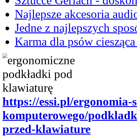
Sztućce Gerlach - doskon
Najlepsze akcesoria audio
Jedne z najlepszych spo
Karma dla psów ciesząca
https://essi.pl/ergonomia-
komputerowego/podkladki
przed-klawiature