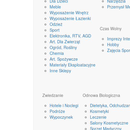
Dla Dzieci
Narzędzia
Meble
Przemysł M
Wyposażenie Wnętrz
Wyposażenie Łazienki
Odzież
Czas Wolny
Sport
Elektronika, RTV, AGD
Imprezy Int
Art. Dla Zwierząt
Hobby
Ogród, Rośliny
Zajęcia Spo
Chemia
Art. Spożywcze
Materiały Eksploatacyjne
Inne Sklepy
Zwiedzanie
Odnowa Biologiczna
Hotele i Noclegi
Dietetyka, Odchudzan
Podróże
Kosmetyki
Wypoczynek
Leczenie
Salony Kosmetyczne
Sprzęt Medyczny