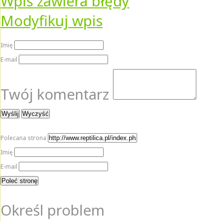
Wpis zawiera błędy
Modyfikuj wpis
Imię
E-mail
Twój komentarz
Polecana strona
Imię
E-mail
Określ problem