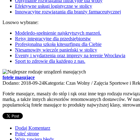
Optymalne rozwiązania filtracyjne dla wody
Efektywne usługi logistyczne w stolicy
Innowacyjne rozwiązania dla branży farmaceutycznej
Losowo wybrane:
Modeledo-spełnienie najskrytszych marzeń.
Rejsy integracyjne dla przedsiębiorstw
Profesjonalna szkoła kitesurfingu dla Ciebie
Niesamowity wieczór panieński w stolicy
Eventy i wydarzenia oraz imprezy na terenie Wrocławia
Sport to zdrowie dla każdego z nas.
fotele masujące
Dodano: 2018-09-24
Kategoria: Czas Wolny / Zajęcia Sportowe i Re
Fotele masujące, masaży do stóp i rąk oraz inne tego rodzaju rozwi
marką, a także innych akcesoriów renomowanych dostawców. W naszej 
popularnością fotele masujące to produkty najwyższej klasy, sterowane 
Dodaj Komentarz
Poleć stronę
Wpis zawiera błędy