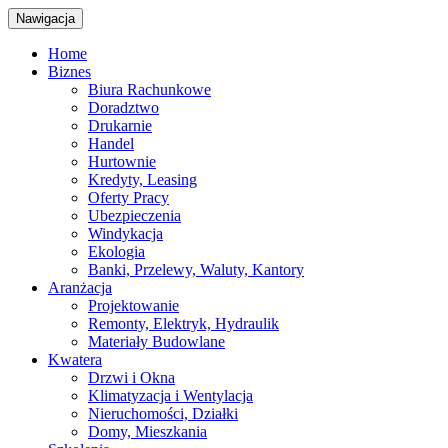
Nawigacja
Home
Biznes
Biura Rachunkowe
Doradztwo
Drukarnie
Handel
Hurtownie
Kredyty, Leasing
Oferty Pracy
Ubezpieczenia
Windykacja
Ekologia
Banki, Przelewy, Waluty, Kantory
Aranżacja
Projektowanie
Remonty, Elektryk, Hydraulik
Materiały Budowlane
Kwatera
Drzwi i Okna
Klimatyzacja i Wentylacja
Nieruchomości, Działki
Domy, Mieszkania