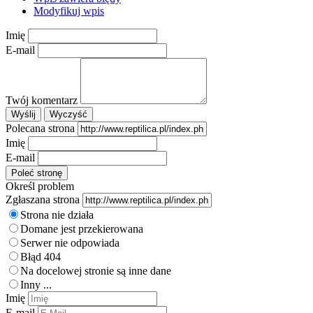
Modyfikuj wpis
Imię
E-mail
Twój komentarz
Polecana strona
Imię
E-mail
Określ problem
Zgłaszana strona
Strona nie działa
Domane jest przekierowana
Serwer nie odpowiada
Błąd 404
Na docelowej stronie są inne dane
Inny ...
Imię
E-mail