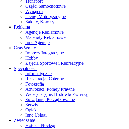
Transport
Części Samochodowe
Wynajem
Usługi Motoryzacyjne
Salony, Komisy
Reklama
Agencje Reklamowe
Materiały Reklamowe
Inne Agencje
Czas Wolny
Imprezy Integracyjne
Hobby
Zajęcia Sportowe i Rekreacyjne
Specjalności
Informatyczne
Restauracje, Catering
Fotografia
Adwokaci, Porady Prawne
Weterynaryjne, Hodowla Zwierząt
Sprzątanie, Porządkowanie
Serwis
Opieka
Inne Usługi
Zwiedzanie
Hotele i Noclegi