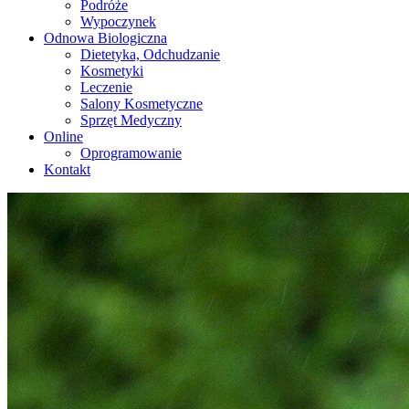
Podróże
Wypoczynek
Odnowa Biologiczna
Dietetyka, Odchudzanie
Kosmetyki
Leczenie
Salony Kosmetyczne
Sprzęt Medyczny
Online
Oprogramowanie
Kontakt