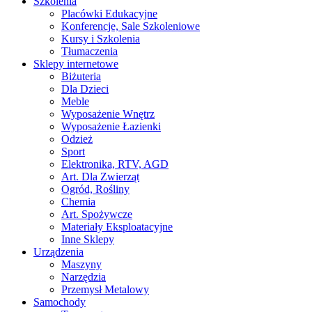
Szkolenia
Placówki Edukacyjne
Konferencje, Sale Szkoleniowe
Kursy i Szkolenia
Tłumaczenia
Sklepy internetowe
Biżuteria
Dla Dzieci
Meble
Wyposażenie Wnętrz
Wyposażenie Łazienki
Odzież
Sport
Elektronika, RTV, AGD
Art. Dla Zwierząt
Ogród, Rośliny
Chemia
Art. Spożywcze
Materiały Eksploatacyjne
Inne Sklepy
Urządzenia
Maszyny
Narzędzia
Przemysł Metalowy
Samochody