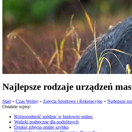
Najlepsze rodzaje urządzeń ma
Start
»
Czas Wolny
»
Zajęcia Sportowe i Rekreacyjne
»
Najlepsze ro
Ostatnie wpisy:
Różnorodność spódnic w hurtowni online.
Walizki podręczne dla podróżnych
Drukuj zdjęcia online szybko