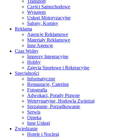
Transport
Części Samochodowe
Wynajem
Usługi Motoryzacyjne
Salony, Komisy
Reklama
Agencje Reklamowe
Materiały Reklamowe
Inne Agencje
Czas Wolny
Imprezy Integracyjne
Hobby
Zajęcia Sportowe i Rekreacyjne
Specjalności
Informatyczne
Restauracje, Catering
Fotografia
Adwokaci, Porady Prawne
Weterynaryjne, Hodowla Zwierząt
Sprzątanie, Porządkowanie
Serwis
Opieka
Inne Usługi
Zwiedzanie
Hotele i Noclegi