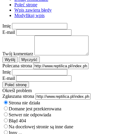
Poleć stronę
Wpis zawiera błędy
Modyfikuj wpis
Imię
E-mail
Twój komentarz
Polecana strona
Imię
E-mail
Określ problem
Zgłaszana strona
Strona nie działa
Domane jest przekierowana
Serwer nie odpowiada
Błąd 404
Na docelowej stronie są inne dane
Inny ...