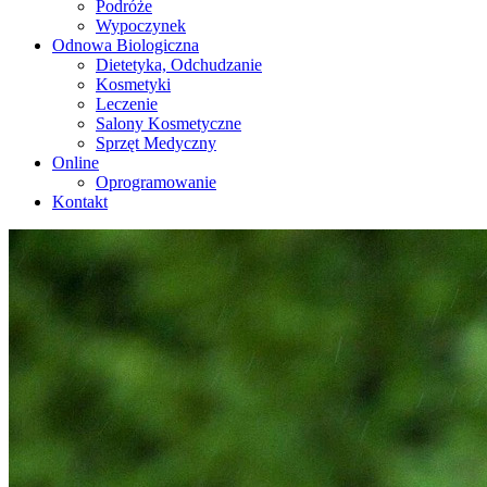
Podróże
Wypoczynek
Odnowa Biologiczna
Dietetyka, Odchudzanie
Kosmetyki
Leczenie
Salony Kosmetyczne
Sprzęt Medyczny
Online
Oprogramowanie
Kontakt