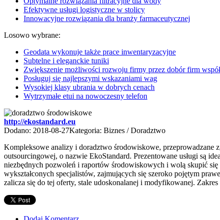
Optymalne rozwiązania filtracyjne dla wody
Efektywne usługi logistyczne w stolicy
Innowacyjne rozwiązania dla branży farmaceutycznej
Losowo wybrane:
Geodata wykonuje także prace inwentaryzacyjne
Subtelne i eleganckie tuniki
Zwiększenie możliwości rozwoju firmy przez dobór firm wspó
Posługuj się najlepszymi wskazaniami wag
Wysokiej klasy ubrania w dobrych cenach
Wytrzymałe etui na nowoczesny telefon
http://ekostandard.eu
Dodano: 2018-08-27
Kategoria: Biznes / Doradztwo
Kompleksowe analizy i doradztwo środowiskowe, przeprowadzane zg
outsourcingowej, o nazwie EkoStandard. Prezentowane usługi są idea
niezbędnych pozwoleń i raportów środowiskowych i wolą skupić się 
wykształconych specjalistów, zajmujących się szeroko pojętym praw
zalicza się do tej oferty, stale udoskonalanej i modyfikowanej. Zak
Dodaj Komentarz