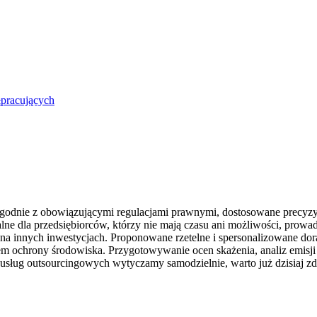
łpracujących
odnie z obowiązującymi regulacjami prawnymi, dostosowane precyzyj
lne dla przedsiębiorców, którzy nie mają czasu ani możliwości, prowa
na innych inwestycjach. Proponowane rzetelne i spersonalizowane do
em ochrony środowiska. Przygotowywanie ocen skażenia, analiz emisji
res usług outsourcingowych wytyczamy samodzielnie, warto już dzisiaj z