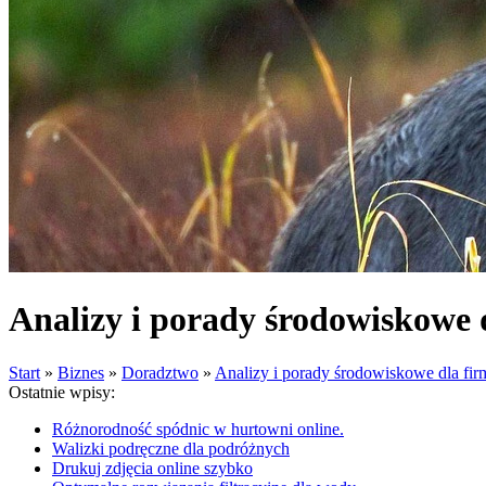
Analizy i porady środowiskowe 
Start
»
Biznes
»
Doradztwo
»
Analizy i porady środowiskowe dla fir
Ostatnie wpisy:
Różnorodność spódnic w hurtowni online.
Walizki podręczne dla podróżnych
Drukuj zdjęcia online szybko