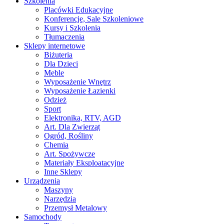
Szkolenia
Placówki Edukacyjne
Konferencje, Sale Szkoleniowe
Kursy i Szkolenia
Tłumaczenia
Sklepy internetowe
Biżuteria
Dla Dzieci
Meble
Wyposażenie Wnętrz
Wyposażenie Łazienki
Odzież
Sport
Elektronika, RTV, AGD
Art. Dla Zwierząt
Ogród, Rośliny
Chemia
Art. Spożywcze
Materiały Eksploatacyjne
Inne Sklepy
Urządzenia
Maszyny
Narzędzia
Przemysł Metalowy
Samochody