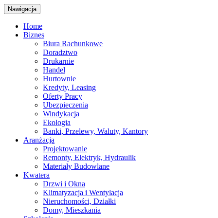
Nawigacja
Home
Biznes
Biura Rachunkowe
Doradztwo
Drukarnie
Handel
Hurtownie
Kredyty, Leasing
Oferty Pracy
Ubezpieczenia
Windykacja
Ekologia
Banki, Przelewy, Waluty, Kantory
Aranżacja
Projektowanie
Remonty, Elektryk, Hydraulik
Materiały Budowlane
Kwatera
Drzwi i Okna
Klimatyzacja i Wentylacja
Nieruchomości, Działki
Domy, Mieszkania